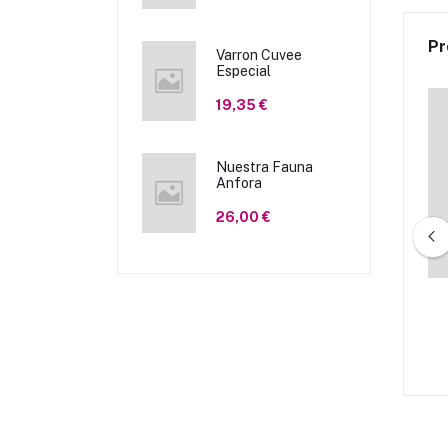
Pr
Varron Cuvee
Especial
19,35 €
Nuestra Fauna
Anfora
26,00 €
regüela 2021
Maleza 2022
21,50 €
17,90 €