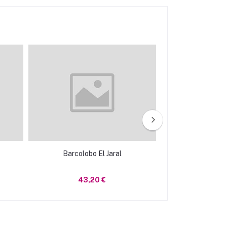
Barcolobo El Jaral
Barcolobo
43,20 €
19,1