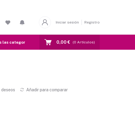
Iniciar sesión
Registro
0,00 €
 las categorias
(
0
Artículos)
e deseos
Añadir para comparar