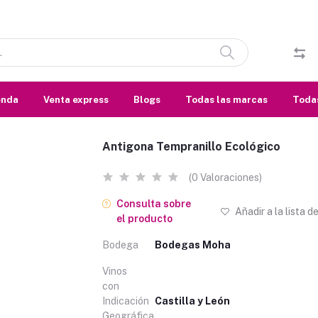
enda
Venta express
Blogs
Todas las marcas
Todas
Antigona Tempranillo Ecológico
(0 Valoraciones)
Consulta sobre
Añadir a la lista d
el producto
Bodega
Bodegas Moha
Vinos
con
Indicación
Castilla y León
Geográfica