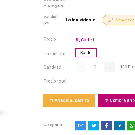
Protegida
Vendido
La Inolvidable
Vendedor 
por
Precio
8,75 €
/ L
Bottle
Continente
(
100
Dis
Cantidad
Precio total
Añadir al carrito
Compra aho
Compartir