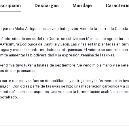
scripción
Descargas
Maridaje
Caracterís
Lagar de Moha Antigona es un vino tinto joven, Vino de la Tierra de Castil
viñedo, situado cerca del río Duero, se cultiva con técnicas de agricultura 
Agricultura Ecológica de Castilla y León. Las viñas están plantadas en terr
 agua y evitan las enfermedades criptogámicas. El viñedo se controla con
mite aumentar la biodiversidad y la expresión genuina de las uvas.
vendimia tuvo lugar a finales de septiembre. Se vendimió a mano y se sele
es de ser prensadas.
 parte de las uvas fueron despalilladas y estrujadas y la fermentación tu
migón. Con otras parte de las uvas se hizo una maceración carbónica y a co
mentación con sus raspones. Una vez que la fermentación acabó, se uniero
otellado.