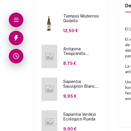
De
Tiempos Modernos
Godello
El 
12,50 €
El 
de 
Antigona
del
Tempranillo
per
Ecológico
8,75 €
La 
ant
Sapientia
Una
Sauvignon Blanc
hor
Ecológico
fer
9,95 €
emb
Sapientia Verdejo
Ecológico Rueda
9,90 €