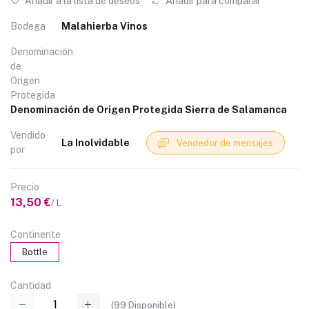
Añadir a la lista de deseos
Añadir para comparar
Bodega
Malahierba Vinos
Denominación
de
Origen
Protegida
Denominación de Origen Protegida Sierra de Salamanca
Vendido
La Inolvidable
Vendedor de mensajes
por
Precio
13,50 €
/ L
Continente
Bottle
Cantidad
(
99
Disponible)