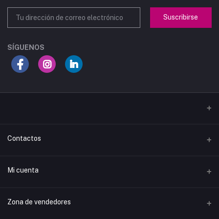
Suscribirse
SÍGUENOS
Contactos
Dirección
Mi cuenta
Teléfono
Iniciar sesión
Zona de vendedores
Email
Historial de pedidos