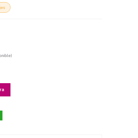
jes
nible)
ra