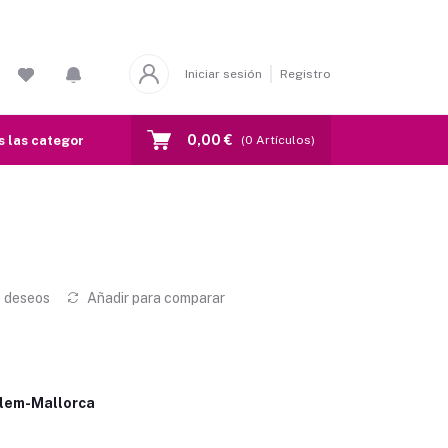
Iniciar sesión
Registro
0,00 €
 las categorias
(
0
Artículos)
e deseos
Añadir para comparar
alem-Mallorca