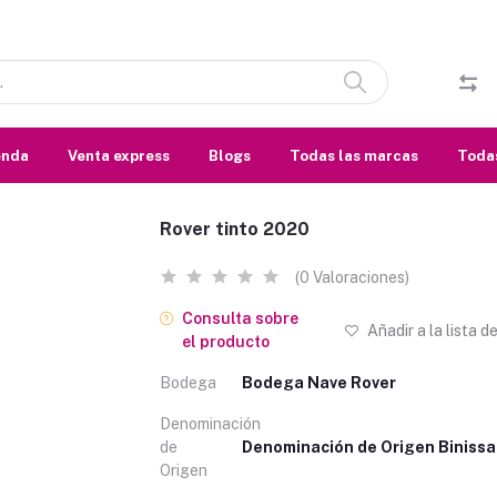
enda
Venta express
Blogs
Todas las marcas
Todas
Rover tinto 2020
(0 Valoraciones)
Consulta sobre
Añadir a la lista d
el producto
Bodega
Bodega Nave Rover
Denominación
de
Denominación de Origen Biniss
Origen