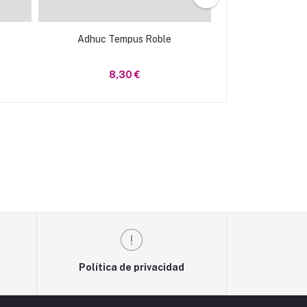
Adhuc Tempus Roble
Barcolobo
8,30 €
43,2
Política de privacidad