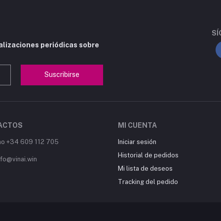
SÍ
alizaciones periódicas sobre
Suscribirse
ACTOS
MI CUENTA
no +34 609 112 705
Iniciar sesión
Historial de pedidos
nfo@vinai.win
Mi lista de deseos
Tracking del pedido