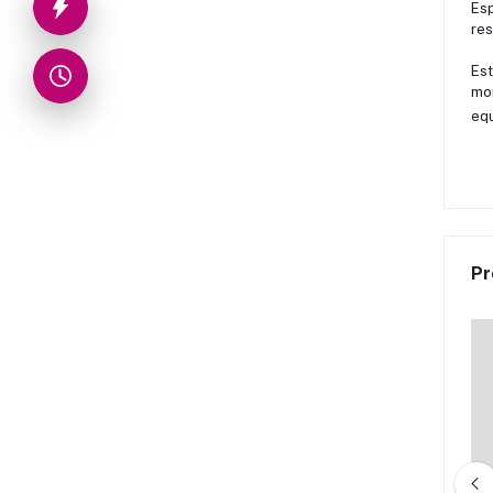
Esp
res
Est
mor
equ
Pr