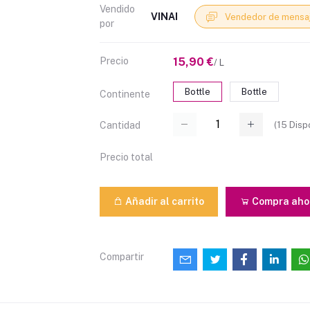
Vendido
VINAI
Vendedor de mensa
por
Precio
15,90 €
/ L
Bottle
Bottle
Continente
(
15
Dispo
Cantidad
Precio total
Añadir al carrito
Compra aho
Compartir