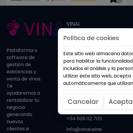
VINAI
Blog
Política de cookies
Iniciar sesión
Plataforma o
Este sitio web almacena dat
software de
Legal
para habilitar la funcionalidad 
gestión de
incluidos el análisis y la person
existencias y
Política de privacidad
utilizar este sitio web, acepta
venta de vinos.
Términos y condiciones
automáticamente que utiliza
Te
ayudaremos a
Política de cookies
rentabilizar tu
Cancelar
Acepta
Contacto
negocio
generando
+34 609 112 705
nuevos
clientes e
info@vinai.wine