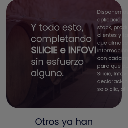
Disponemos
aplicación 
Y todo esto,
stock, prod
clientes y f
completando
que almace
SILICIE e INFOVI
información
con cada m
sin esfuerzo
para que p
alguno.
Silicie, Infov
declaracion
solo clic, al
Otros ya han