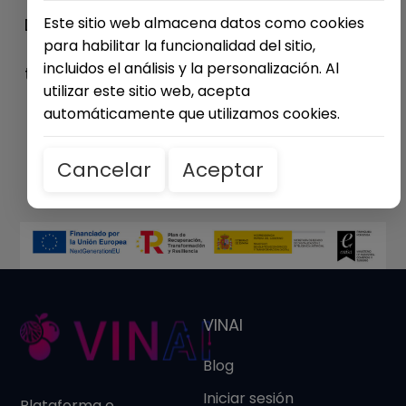
Este sitio web almacena datos como cookies
Descubre cómo este ERP basado en la nube
para habilitar la funcionalidad del sitio,
puede impulsar la gestión y rentabilidad de
incluidos el análisis y la personalización. Al
tu negocio con una visión 360º de todas tus
utilizar este sitio web, acepta
operaciones.
automáticamente que utilizamos cookies.
Saber más
Cancelar
Aceptar
VINAI
Blog
Iniciar sesión
Plataforma o