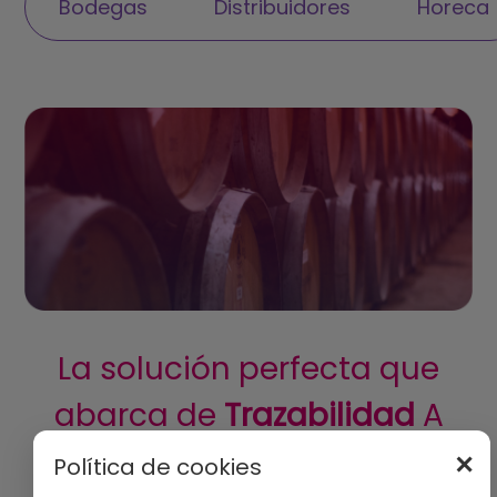
Bodegas
Distribuidores
Horeca
La solución perfecta que
abarca de
Trazabilidad
A
Ventas
✕
Política de cookies